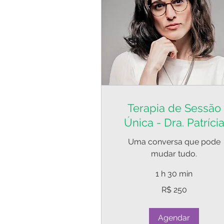
Terapia de Sessão
Única - Dra. Patríci
Uma conversa que pode
mudar tudo.
1 h 30 min
250
R$ 250
Reais
brasileiros
Agendar