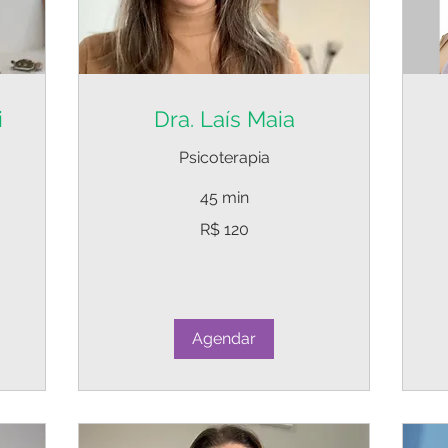
i
Dra. Laís Maia
Psicoterapia
45 min
120
12
R$ 120
Reais
Re
brasileiros
bra
Agendar