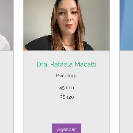
Dra. Rafaela Macatti
a
Psicóloga
45 min
120
12
R$ 120
Reais
Re
brasileiros
bra
Agendar