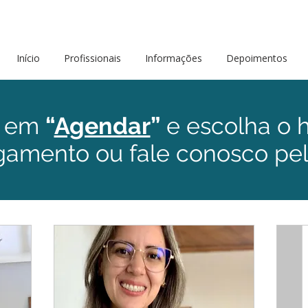
Início
Profissionais
Informações
Depoimentos
e em
“
Agendar
”
e escolha o h
agamento ou fale conosco p