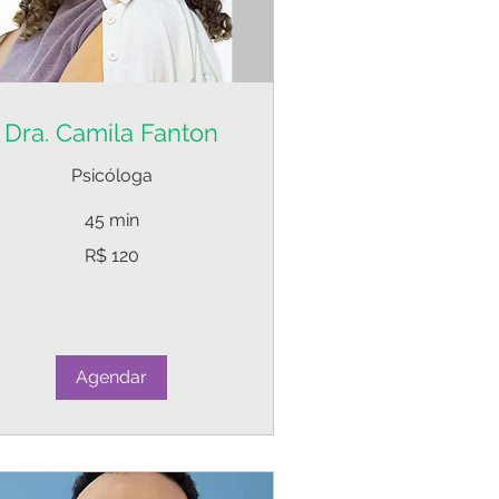
Dra. Camila Fanton
Psicóloga
45 min
0
R$ 120
ais
sileiros
Agendar