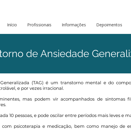
Início
Profissionais
Informações
Depoimentos
torno de Ansiedade General
Generalizada (TAG) é um transtorno mental e do compor
olável, e por vezes irracional.
minentes, mas podem vir acompanhados de sintomas físi
es.
ada 10 pessoas, e pode oscilar entre períodos mais leves e ma
o com psicoterapia e medicação, bem como manejo de est