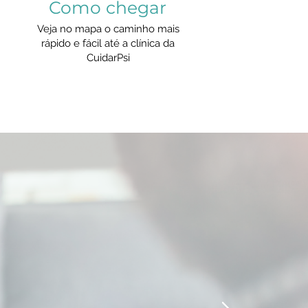
Como chegar
Veja no mapa o caminho mais
rápido e fácil até a clínica da
CuidarPsi
s anos e posso
o é uma grande
ano, repleto de