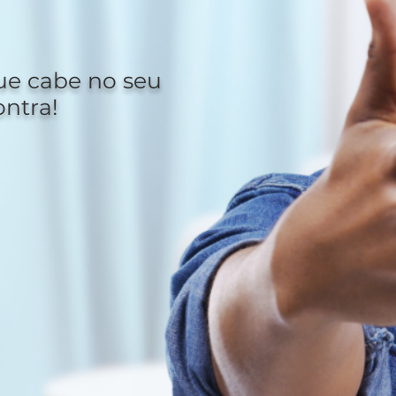
vel
ue cabe no seu
ontra!