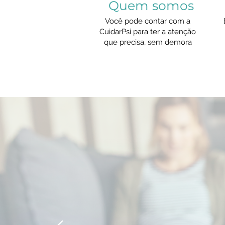
Quem somos
Você pode contar com a
CuidarPsi para ter a atenção
que precisa, sem demora
"Me consulto 
afirmar que e
referência par