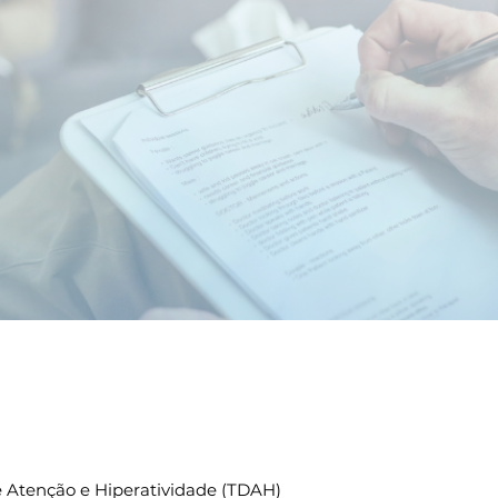
uidado e ciência, muito diferente d
profissionais da área. Recomendo!"
L. V. G.
Fonte: Google
mo podemos te ajuda
e Atenção e Hiperatividade (TDAH)