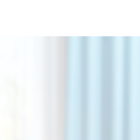
QUAL
com v