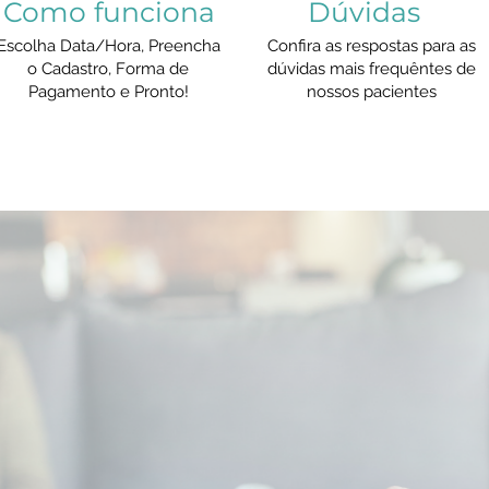
Como funciona
Dúvidas
Escolha Data/Hora, Preencha
Confira as respostas para as
o Cadastro, Forma de
dúvidas mais frequêntes de
Pagamento e Pronto!
nossos pacientes
com o Dr. Ricardo Minniti há algun
le mudou minha vida. Seu trabalh
a profissionais da área, pois é hum