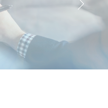
a maioria dos
r?