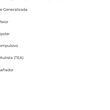
e Generalizada
Maior
polar
Compulsivo
Autista (TEA)
safiador