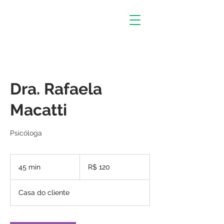
Dra. Rafaela
Macatti
Psicóloga
120
Reais
45 min
4
R$ 120
brasileiros
5
m
Casa do cliente
i
n